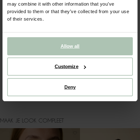
may combine it with other information that you’ve
provided to them or that they’ve collected from your use
OMSCHRIJVING
of their services.
Wit T-shirt met broderie van Sissy-Boy. Het T-shirt heeft
korte mouwen, een ronde halslijn, een relaxed fit en een
geborduurd borstzakje aan de voorzijde. Materiaal: 100%
katoen.
Allow all
ALLES OVER DIT PRODUCT
Customize
MAATTABEL
BEZORGEN & RETOUR
Deny
WASVOORSCHRIFT
MAAK JE LOOK COMPLEET