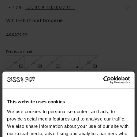
- 40%
BIJNA UITVERKOCHT!
Wit T-shirt met broderie
49.99
29.99
Kies jouw maat
XS
S
M
L
XL
IN WINKELMAND
BEKIJK WINKELVOORRAAD
This website uses cookies
We use cookies to personalise content and ads, to
Gratis verzending naar winkel
provide social media features and to analyse our traffic.
Achteraf betalen
We also share information about your use of our site with
our social media, advertising and analytics partners who
Snelle levering