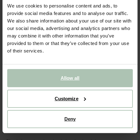
Zilver botermesje met bamboe handvat
We use cookies to personalise content and ads, to
provide social media features and to analyse our traffic.
41.94
/ 6 st.
We also share information about your use of our site with
our social media, advertising and analytics partners who
Gekozen maat: Onesize
may combine it with other information that you’ve
Levertijd: 1–2 werkdagen
provided to them or that they’ve collected from your use
of their services.
IN WINKELMAND
BEKIJK WINKELVOORRAAD
Allow all
Gratis verzending naar winkel
Achteraf betalen
Customize
Snelle levering
(1)
REVIEWS
Deny
OMSCHRIJVING