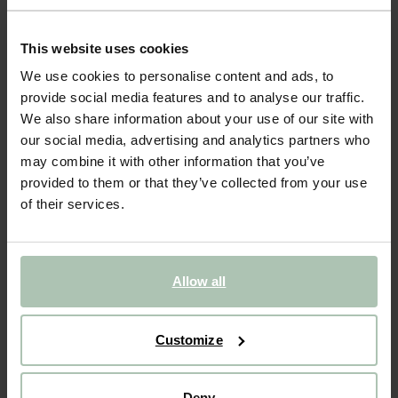
- 40%
BIJNA UITVERKOCHT!
This website uses cookies
Beige opengewerkte raffia riem
We use cookies to personalise content and ads, to
provide social media features and to analyse our traffic.
39.99
23.99
We also share information about your use of our site with
our social media, advertising and analytics partners who
Kies jouw maat
may combine it with other information that you’ve
provided to them or that they’ve collected from your use
85
95
of their services.
IN WINKELMAND
Allow all
BEKIJK WINKELVOORRAAD
Gratis verzending naar winkel
Customize
Achteraf betalen
Snelle levering
Deny