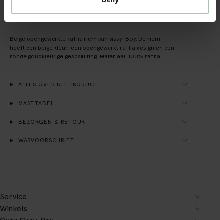
OMSCHRIJVING
Beige opengewerkte raffia riem van Sissy-Boy. De riem
heeft een beige kleur, een opengewerkt raffia design en een
ronde goudkleurige gespsluiting. Materiaal: 100% raffia.
ALLES OVER DIT PRODUCT
MAATTABEL
BEZORGEN & RETOUR
WASVOORSCHRIFT
Service
Winkels