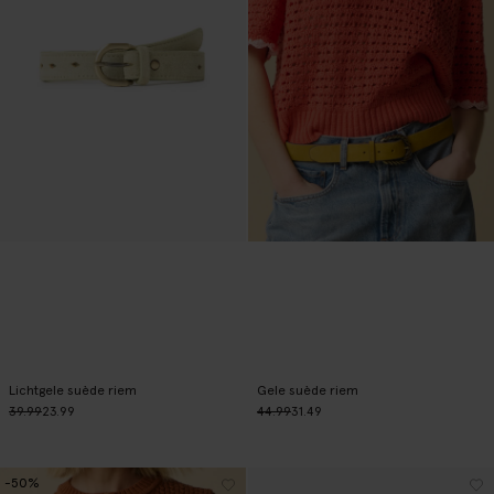
Lichtgele suède riem
Gele suède riem
39.99
23.99
44.99
31.49
-50%