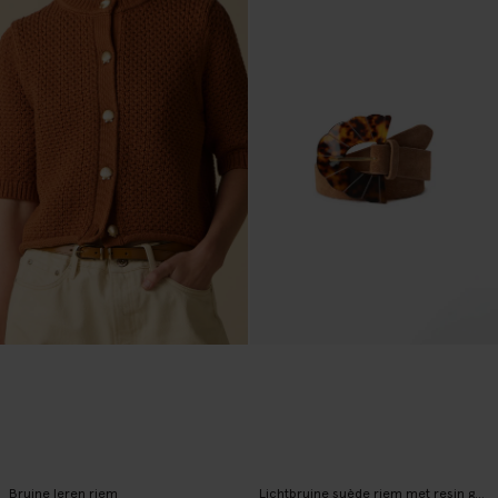
Bruine leren riem
Lichtbruine suède riem met resin gesp