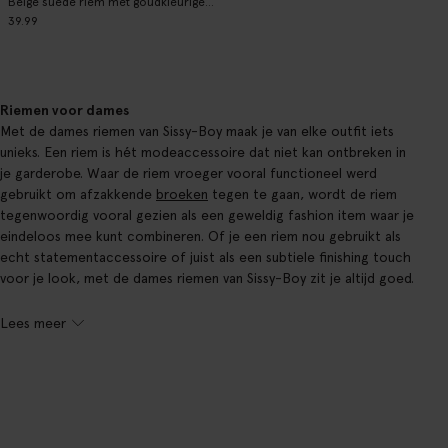
Beige suède riem met goudkleurige gesp
39.99
Riemen voor dames
Met de dames riemen van Sissy-Boy maak je van elke outfit iets
unieks. Een riem is hét modeaccessoire dat niet kan ontbreken in
je garderobe. Waar de riem vroeger vooral functioneel werd
gebruikt om afzakkende
broeken
tegen te gaan, wordt de riem
tegenwoordig vooral gezien als een geweldig fashion item waar je
eindeloos mee kunt combineren. Of je een riem nou gebruikt als
echt statementaccessoire of juist als een subtiele finishing touch
voor je look, met de dames riemen van Sissy-Boy zit je altijd goed.
Lees meer