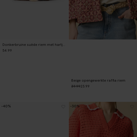
Donkerbruine suède riem met hartjes studs
54.99
Beige opengewerkte raffia riem
39.99
23.99
-40%
-30%