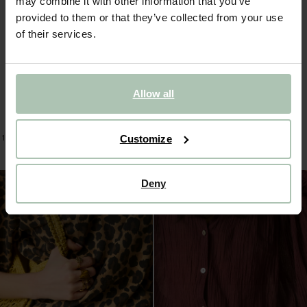
may combine it with other information that you’ve
provided to them or that they’ve collected from your use
of their services.
Allow all
Gouden riem met goudkleurige gesp
Koperen riem met goudkleurige gesp
34.99
34.99
20.99
Customize
1
kleur
1
kleur
-50%
Deny