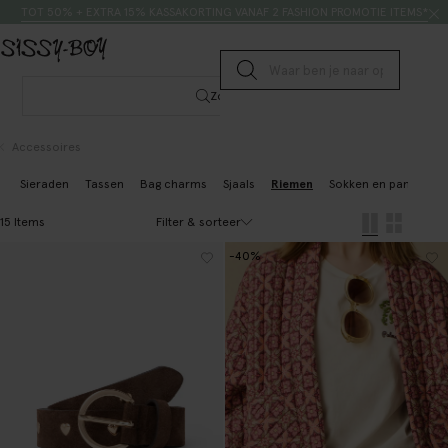
Doorgaan naar artikel
Zoeken
TOT 50% + EXTRA 15% KASSAKORTING VANAF 2 FASHION PROMOTIE ITEMS*
Submit search
Zoeken
Accessoires
Sieraden
Tassen
Bag charms
Sjaals
Riemen
Sokken en panty's
Filter & sorteer
15 Items
-40%