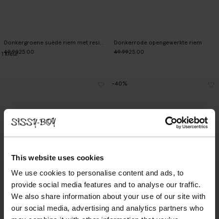
Donkergroene suède riem met resin gesp
Donkerrode opengewerkte riem
49.99
25.00
49.99
25.00
1
kleur
-40%
This website uses cookies
We use cookies to personalise content and ads, to
provide social media features and to analyse our traffic.
We also share information about your use of our site with
our social media, advertising and analytics partners who