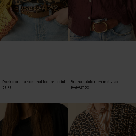
Donkerbruine riem met leopard print
Bruine suède riem met gesp
39.99
54.99
27.50