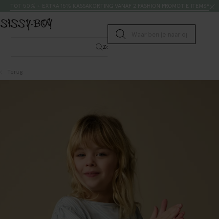
Doorgaan naar artikel
Zoeken
TOT 50% + EXTRA 15% KASSAKORTING VANAF 2 FASHION PROMOTIE ITEMS*
Submit search
Zoeken
Terug