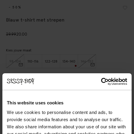
- 50%
Blauw t-shirt met strepen
39.99
20.00
Kies jouw maat
98-104
110-116
122-128
134-140
146-152
IN WINKELMAND
BEKIJK WINKELVOORRAAD
This website uses cookies
We use cookies to personalise content and ads, to
Gratis verzending naar winkel
provide social media features and to analyse our traffic.
Achteraf betalen
We also share information about your use of our site with
Snelle levering
our social media, advertising and analytics partners who