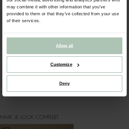
may combine it with other information that you’ve
(1)
REVIEWS
provided to them or that they’ve collected from your use
of their services.
OMSCHRIJVING
Blauw t-shirt met strepen van Sissy-Boy. Het T-shirt heeft
driekwart pofmouwen, een ronde halslijn en een
knoopsluiting aan de achterzijde. Verder heeft het T-shirt
Allow all
een blauwe kleur met witte horizontale strepen. Materiaal:
100% katoen.
Customize
ALLES OVER DIT PRODUCT
BEZORGEN & RETOUR
Deny
WASVOORSCHRIFT
MAAK JE LOOK COMPLEET
-40%