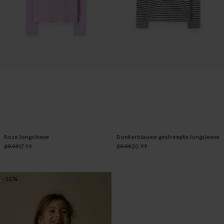
Roze longsleeve
Donkerblauwe gestreepte longsleeve
29.99
17.99
29.99
20.99
-30%