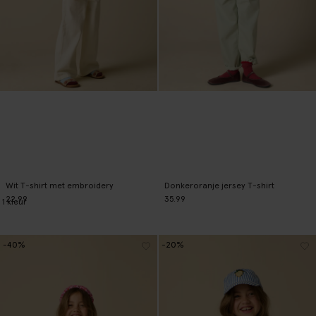
Wit T-shirt met embroidery
Donkeroranje jersey T-shirt
22.99
35.99
1
kleur
-40%
-20%