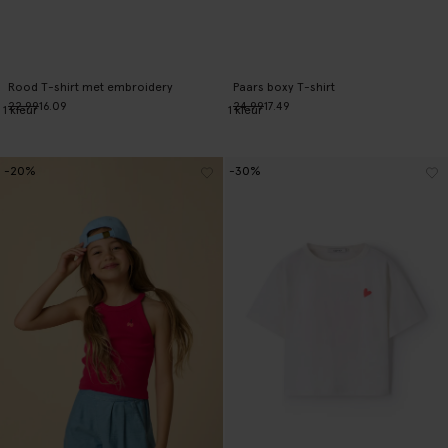
Rood T-shirt met embroidery
Paars boxy T-shirt
22.99
16.09
24.99
17.49
1
kleur
1
kleur
-20%
-30%