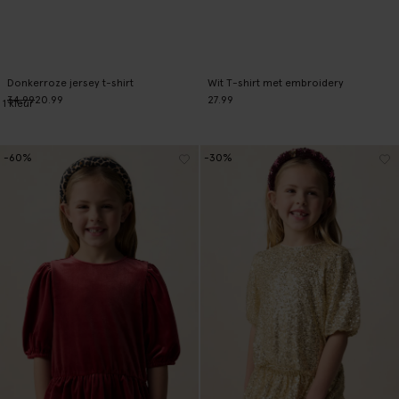
Donkerroze jersey t-shirt
Wit T-shirt met embroidery
34.99
20.99
27.99
1
kleur
-60%
-30%