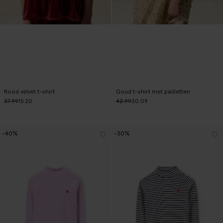
Rood velvet t-shirt
Goud t-shirt met pailletten
37.99
15.20
42.99
30.09
-40%
-30%