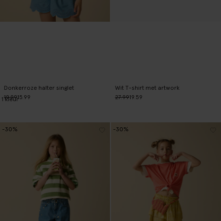
Donkerroze halter singlet
Wit T-shirt met artwork
19.99
15.99
27.99
19.59
1
kleur
-30%
-30%