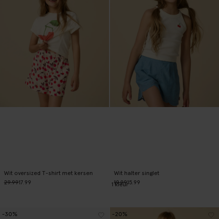
Wit oversized T-shirt met kersen
Wit halter singlet
29.99
17.99
19.99
15.99
1
kleur
-30%
-20%