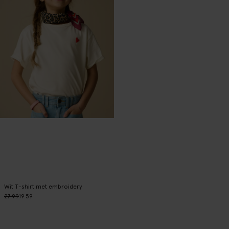
Wit T-shirt met embroidery
27.99
19.59