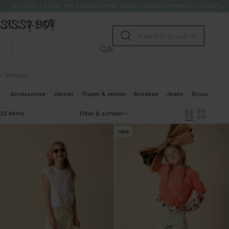
Doorgaan naar artikel
Zoeken
TOT 50% + EXTRA 15% KASSAKORTING VANAF 2 FASHION PROMOTIE ITEMS*
Submit search
Zoeken
Meisjes
Accessoires
Jassen
Truien & vesten
Broeken
Jeans
Blouses & to
Filter & sorteer
23 Items
new