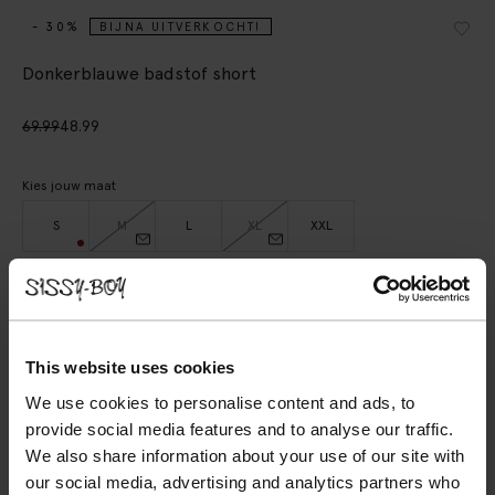
- 30%
BIJNA UITVERKOCHT!
Donkerblauwe badstof short
69.99
48.99
Kies jouw maat
S
M
L
XL
XXL
IN WINKELMAND
BEKIJK WINKELVOORRAAD
This website uses cookies
We use cookies to personalise content and ads, to
Gratis verzending naar winkel
provide social media features and to analyse our traffic.
Achteraf betalen
We also share information about your use of our site with
our social media, advertising and analytics partners who
Snelle levering