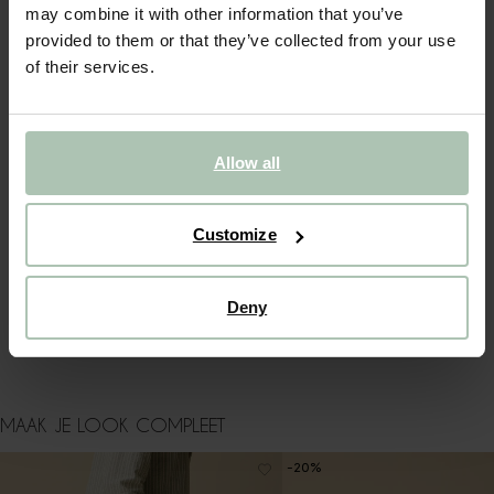
may combine it with other information that you’ve
provided to them or that they’ve collected from your use
OMSCHRIJVING
of their services.
Donkerblauwe badstof short van Sissy-Boy. De Pol short
heeft een middelhoge taille, een elastiekenband in de taille
met aantrekkoord, steekzakken en een badstof kwaliteit.
Materiaal: 86% katoen, 14% polyester.
Allow all
ALLES OVER DIT PRODUCT
Customize
MAATTABEL
BEZORGEN & RETOUR
Deny
WASVOORSCHRIFT
MAAK JE LOOK COMPLEET
-20%