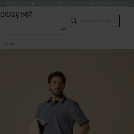
Doorgaan naar artikel
Zoeken
TOT 50% + EXTRA 15% KASSAKORTING VANAF 2 FASHION PROMOTIE ITEMS*
Submit search
Zoeken
Terug