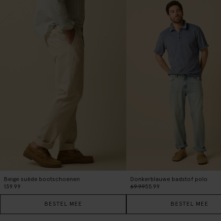
Beige suède bootschoenen
Donkerblauwe badstof polo
139.99
69.99
55.99
BESTEL MEE
BESTEL MEE