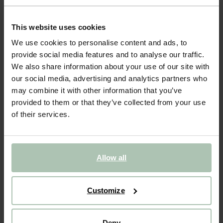
- 40%
This website uses cookies
Lichtgele suède riem
We use cookies to personalise content and ads, to
provide social media features and to analyse our traffic.
39.99
23.99
We also share information about your use of our site with
our social media, advertising and analytics partners who
Kies jouw maat
may combine it with other information that you’ve
provided to them or that they’ve collected from your use
85
95
105
of their services.
IN WINKELMAND
Allow all
BEKIJK WINKELVOORRAAD
Gratis verzending naar winkel
Customize
Achteraf betalen
Snelle levering
Deny