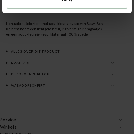
OMSCHRIJVING
Lichtgele suède riem met goudkleurige gesp van Sissy-Boy.
De riem heeft een lichtgele kleur, ruitvormige riemgaatjes
en een goudkleurige gesp. Materiaal: 100% suède.
ALLES OVER DIT PRODUCT
MAATTABEL
BEZORGEN & RETOUR
WASVOORSCHRIFT
Service
Winkels