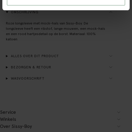
OMSCHRIJVING
Roze longsleeve met mock-hals van Sissy-Boy. De
longsleeve heeft een ribstof, lange mouwen, een mock-hals
en een rood hartjesdetail op de borst. Materiaal: 100%
katoen
ALLES OVER DIT PRODUCT
BEZORGEN & RETOUR
WASVOORSCHRIFT
Service
Winkels
Over Sissy-Boy