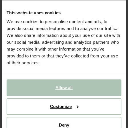
- 40%
BIJNA UITVERKOCHT!
This website uses cookies
Roze longsleeve
We use cookies to personalise content and ads, to
provide social media features and to analyse our traffic.
29.99
17.99
We also share information about your use of our site with
our social media, advertising and analytics partners who
Kies jouw maat
may combine it with other information that you’ve
provided to them or that they’ve collected from your use
98-104
110-116
122-128
134-140
146-152
of their services.
IN WINKELMAND
Allow all
BEKIJK WINKELVOORRAAD
Customize
Gratis verzending naar winkel
Achteraf betalen
Snelle levering
Deny